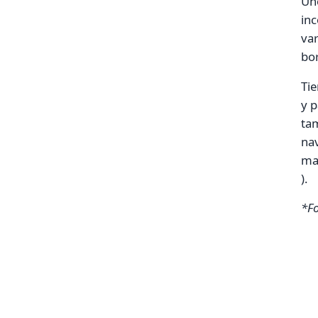
Uno
in
var
bor
Ti
y p
tam
nav
ma
).
*
F