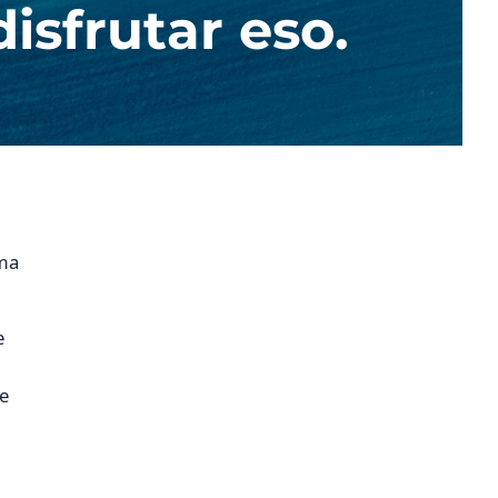
isfrutar eso.
ama
e
ue