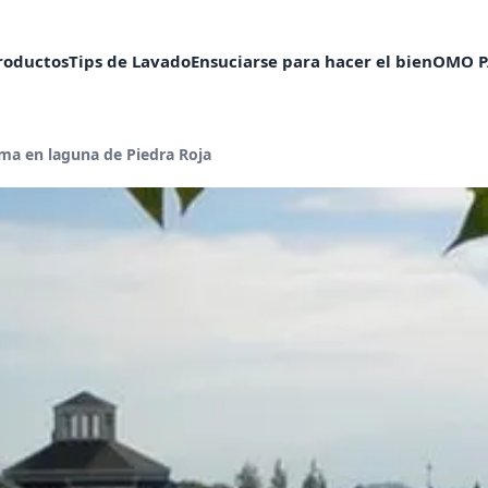
roductos
Tips de Lavado
Ensuciarse para hacer el bien
OMO P
actual:
ma en laguna de Piedra Roja