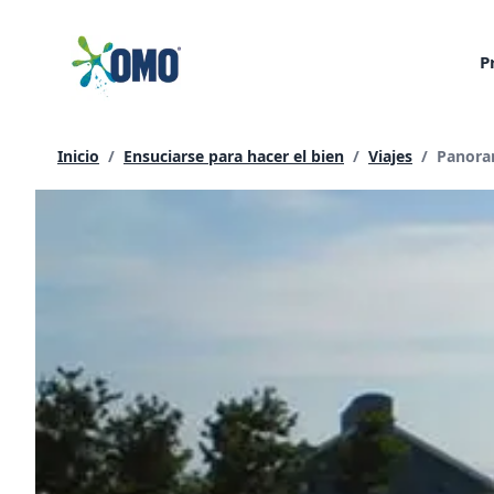
saltar
al
P
contenido
Página 
Inicio
/
Ensuciarse para hacer el bien
/
Viajes
/
Panora