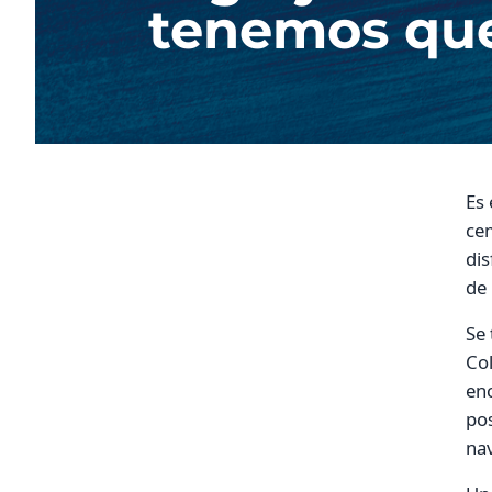
tenemos que 
Es 
cem
dis
de 
Se 
Col
enc
po
na