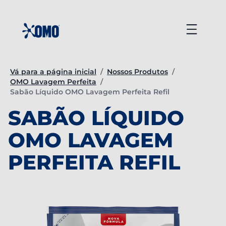
Ir
para
Menu
o
conteúdo
Vá para a página inicial
/
Nossos Produtos
/
OMO Lavagem Perfeita
/
Página atual:
Sabão Líquido OMO Lavagem Perfeita Refil
SABÃO LÍQUIDO
OMO LAVAGEM
PERFEITA REFIL