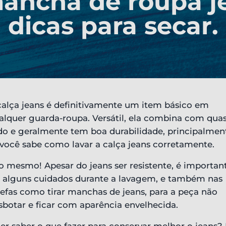
mancha de roupa je
dicas para secar.
calça jeans é definitivamente um item básico em
alquer guarda-roupa. Versátil, ela combina com qua
do e geralmente tem boa durabilidade, principalmen
 você sabe como lavar a calça jeans corretamente.
so mesmo! Apesar do jeans ser resistente, é importan
r alguns cuidados durante a lavagem, e também nas
refas como tirar manchas de jeans, para a peça não
sbotar e ficar com aparência envelhecida.