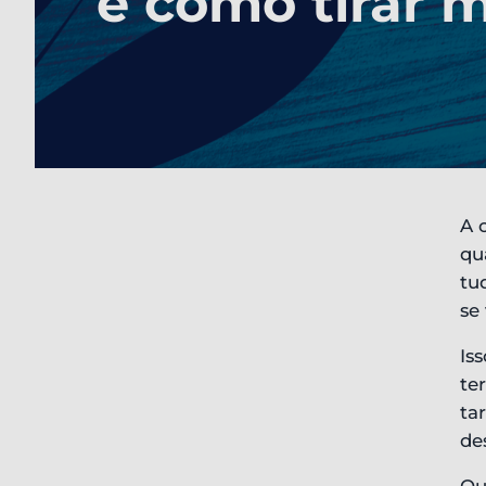
e como tirar 
A 
qu
tu
se
Is
te
ta
de