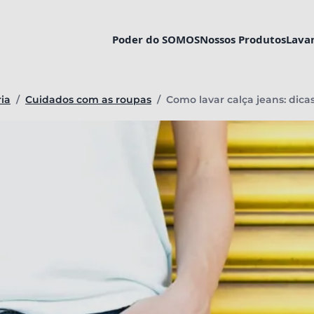
Poder do SOMOS
Nossos Produtos
Lava
Página atual:
ia
/
Cuidados com as roupas
/
Como lavar calça jeans: dica