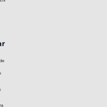
Eis
ar
 de
o
s
ra