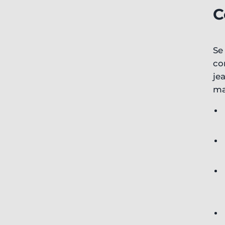
C
Se
co
je
ma