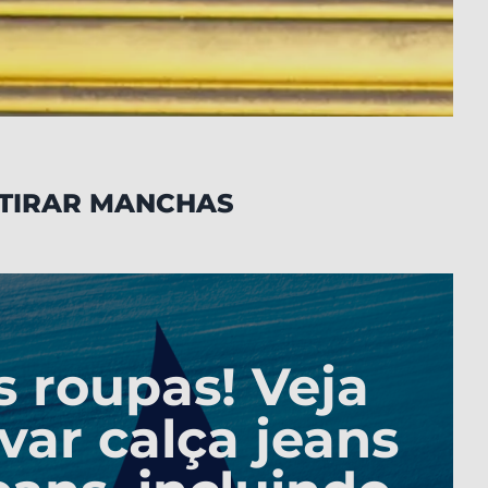
 TIRAR MANCHAS
s roupas! Veja
var calça jeans