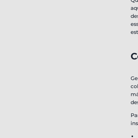
Qu
aq
de
es
es
C
Ge
co
má
de
Pa
in