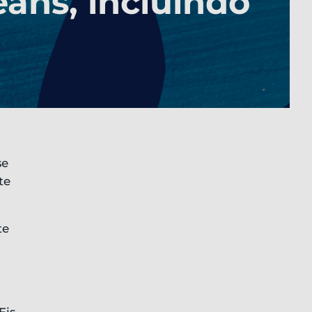
ans, incluindo
se
te
te