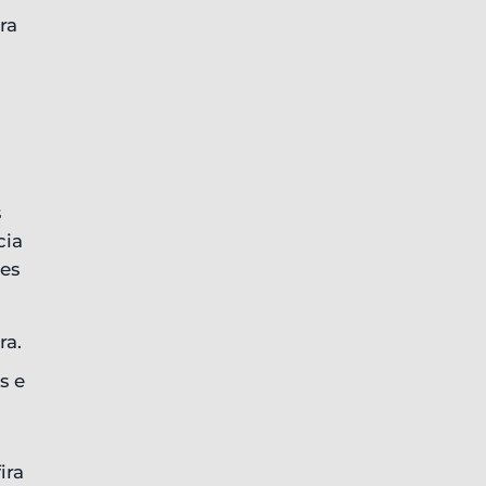
ra
s
cia
es
ra.
s e
ira