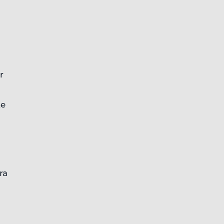
r
te
ra