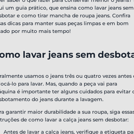
er saber o que fazer para conservar melhor o jeans? 
ui um guia prático, que ensina como lavar jeans sem
sbotar e como tirar mancha de roupa jeans. Confira
sas dicas para manter suas peças limpas e em bom
tado por muito mais tempo!
omo lavar jeans sem desbot
ralmente usamos o jeans três ou quatro vezes antes
locá-lo para lavar. Mas, quando a peça vai para
quina é importante ter alguns cuidados para evitar 
sbotamento do jeans durante a lavagem.
ra garantir maior durabilidade a sua roupa, siga essa
struções de como lavar a calça jeans sem desbotar:
Antes de lavar a calça jeans, verifique a etiqueta pa