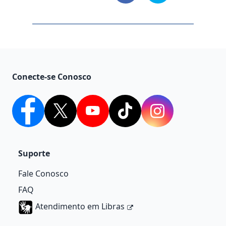
Conecte-se Conosco
Facebook
Twitter
YouTube
TikTok
Instagram
Suporte
ATENÇÃO
Fale Conosco
Os canais oficiais de OMO Brasil são
http://omo.com e @omobrasil nas redes
FAQ
sociais.
Atendimento em Libras
Fique atento a qualquer outro site diferente,