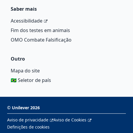
cujas páginas são falsas e não possuem relação
Saber mais
com a marca OMO ou Unilever Brasil.
Acessibilidade
Para compras de nossos produtos, busque
Fim dos testes em animais
sempre uma loja de sua confiança.
OMO Combate Falsificação
Em caso de dúvidas, nos contate por meio
destes canais oficiais.
Outro
Mapa do site
🇧🇷 Seletor de país
©
Unilever
2026
Aviso de privacidade
Aviso de Cookies
Definições de cookies