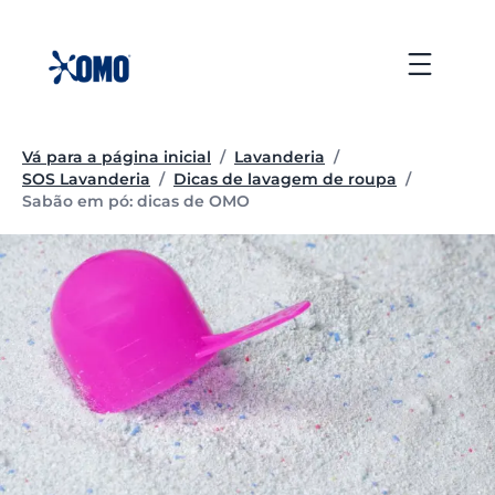
Ir
para
Menu
o
conteúdo
Vá para a página inicial
/
Lavanderia
/
SOS Lavanderia
/
Dicas de lavagem de roupa
/
Página atual:
Sabão em pó: dicas de OMO