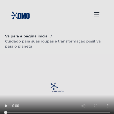
Ir
para
Menu
o
conteúdo
Vá para a página inicial
/
Página atual:
Cuidado para suas roupas e transformação positiva
para o planeta