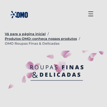
Ir
para
Menu
o
conteúdo
Vá para a página inicial
/
Produtos OMO: conheça nossos produtos
/
Página atual:
OMO Roupas Finas & Delicadas