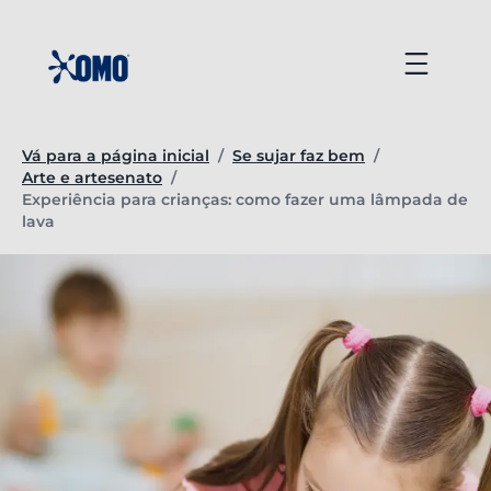
Ir
para
Menu
o
conteúdo
Vá para a página inicial
/
Se sujar faz bem
/
Arte e artesenato
/
Página atual:
Experiência para crianças: como fazer uma lâmpada de
lava