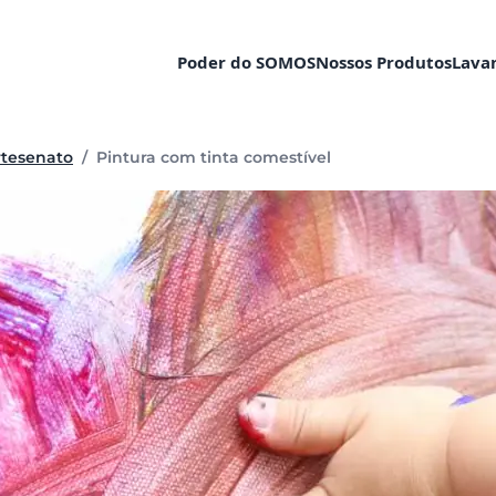
Poder do SOMOS
Nossos Produtos
Lava
Página atual:
rtesenato
/
Pintura com tinta comestível