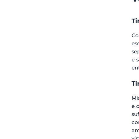
Ti
Co
es
se
e 
en
Ti
Mi
e 
su
co
am
vi