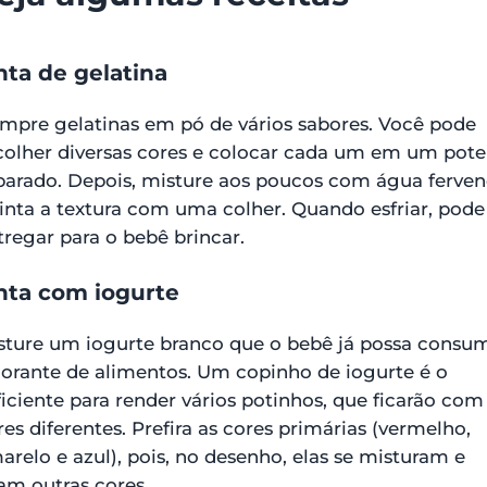
nta de gelatina
mpre gelatinas em pó de vários sabores. Você pode
colher diversas cores e colocar cada um em um pote
parado. Depois, misture aos poucos com água ferve
sinta a textura com uma colher. Quando esfriar, pode
tregar para o bebê brincar.
nta com iogurte
sture um iogurte branco que o bebê já possa consum
corante de alimentos. Um copinho de iogurte é o
ficiente para render vários potinhos, que ficarão com
res diferentes. Prefira as cores primárias (vermelho,
arelo e azul), pois, no desenho, elas se misturam e
ram outras cores.