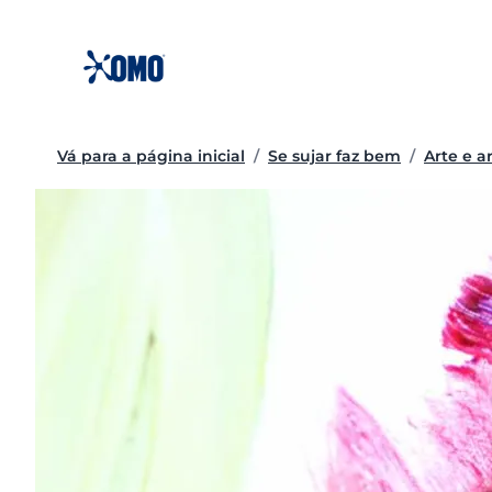
Ir
para
o
conteúdo
Vá para a página inicial
/
Se sujar faz bem
/
Arte e a