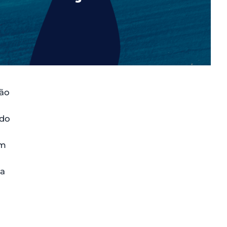
ção
udo
om
 a