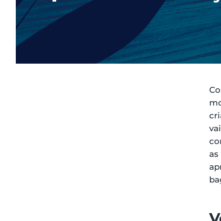
Co
mo
cr
va
co
as
ap
ba
V