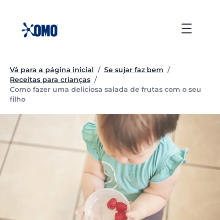
Ir
para
Menu
o
conteúdo
Vá para a página inicial
/
Se sujar faz bem
/
Receitas para crianças
/
Página atual:
Como fazer uma deliciosa salada de frutas com o seu
filho