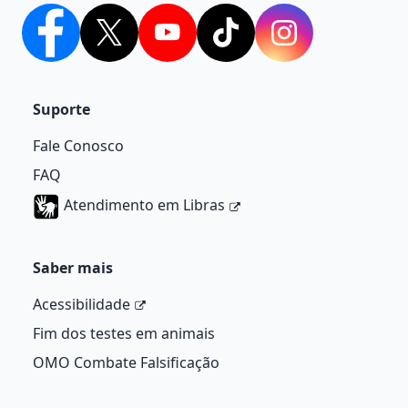
Facebook
Twitter
YouTube
TikTok
Instagram
Suporte
Fale Conosco
ATENÇÃO
FAQ
Atendimento em Libras
Os canais oficiais de OMO Brasil são
http://omo.com e @omobrasil nas redes
sociais.
Saber mais
Fique atento a qualquer outro site diferente,
Acessibilidade
cujas páginas são falsas e não possuem relação
com a marca OMO ou Unilever Brasil.
Fim dos testes em animais
OMO Combate Falsificação
Para compras de nossos produtos, busque
sempre uma loja de sua confiança.