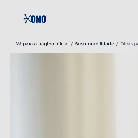
Ir
para
o
conteúdo
Página 
Vá para a página inicial
/
Sustentabilidade
/
Dicas p