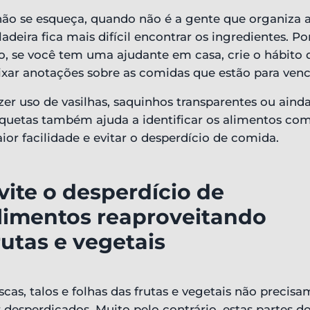
não se esqueça, quando não é a gente que organiza 
ladeira fica mais difícil encontrar os ingredientes. Po
so, se você tem uma ajudante em casa, crie o hábito 
ixar anotações sobre as comidas que estão para venc
zer uso de vasilhas, saquinhos transparentes ou aind
iquetas também ajuda a identificar os alimentos co
ior facilidade e evitar o desperdício de comida.
vite o desperdício de
limentos reaproveitando
rutas e vegetais
scas, talos e folhas das frutas e vegetais não precisa
r desperdiçados. Muito pelo contrário, estas partes d