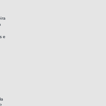
ira
m
s e
da
?