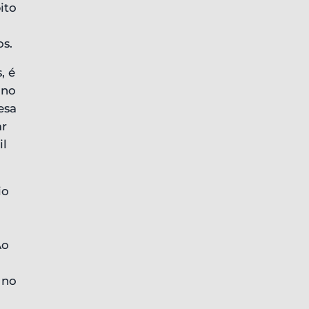
ito
s.
, é
 no
esa
ar
il
io
Ao
 no