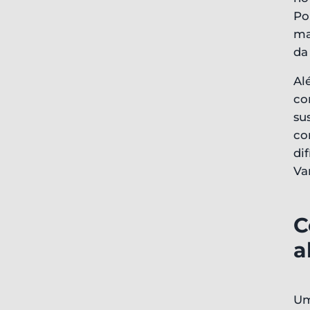
Po
ma
da
Al
co
su
co
di
Va
C
a
Um