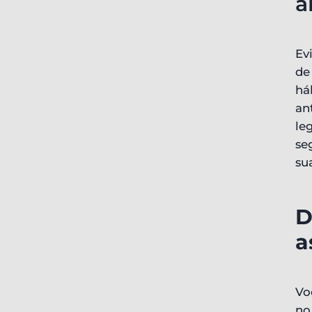
a
Ev
de
há
an
le
se
su
D
a
Vo
no