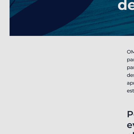
de
OM
pa
pa
de
ap
es
P
e