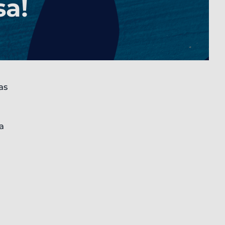
sa!
as
a