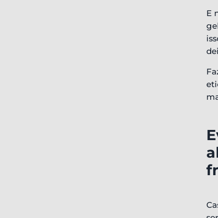
E 
ge
is
de
Fa
et
ma
E
a
f
Ca
se