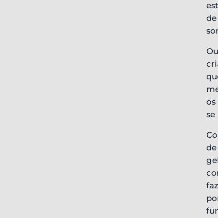
es
de
so
Ou
cr
qu
me
os
se
Co
de
ge
co
fa
po
fu