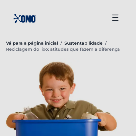
Ir
para
Menu
o
conteúdo
Vá para a página inicial
/
Sustentabilidade
/
Página atual:
Reciclagem do lixo: atitudes que fazem a diferença