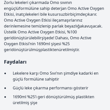
Zorlu lekeleri çıkarmada Omo sıvının
engüçlüformülüne sahip deterjan Omo Active Oxygen
Etkisi, inatçılekeleri bile kusursuzbirbiçimdeçıkarır.
Omo Active Oxygen Etkisi ileçamaşırlarınız
derinlemesine temizlenip parlak beyazlığakavuşacak.
Üstelik Omo Active Oxygen Etkisi, %100
geridönüştürülebilirşişede! Dahası, Omo Active
Oxygen Etkisi’nin 1690ml şişesi %25
geridönüştürülmüşplastiktenüretilmiştir.
Faydaları
Lekelere karşı Omo Sıvı’nın şimdiye kadarki en
güçlü formülüne sahiptir
Güçlü leke çıkarma performansı gösterir
1690ml %25’i geri dönüştürülmüş plastikten
üretilmiş şişe