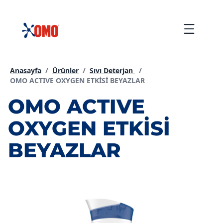
içeriğe
atla
Menu
Anasayfa
/
Ürünler
/
Sıvı Deterjan
/
Geçerli sayfa:
OMO ACTIVE OXYGEN ETKİSİ BEYAZLAR
OMO ACTIVE
OXYGEN ETKİSİ
BEYAZLAR