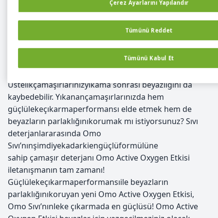
Çerez Ayarlarını Yapılandır
Açıklama
Tümünü Reddet
Gün içindekullandığınızgiysi ve çamaşırlarınzorlu ve
çıkarmasıgüçlekelerlelekelenmesimümkün.
Tümünü Kabul Et
Lekeliçamaşırlarınızda tek biryıkama, lekeleri yok
etmekteher zaman etkili olmayabilir.
Üstelikçamaşırlarınızyıkama sonrası beyazlığını da
kaybedebilir. Yıkanançamaşırlarınızda hem
güçlülekeçıkarmaperformansı elde etmek hem de
beyazların parlaklığınıkorumak mı istiyorsunuz? Sıvı
deterjanlararasında Omo
Sıvı’nınşimdiyekadarkiengüçlüformülüne
sahip çamaşır deterjanı Omo Active Oxygen Etkisi
iletanışmanın tam zamanı!
Güçlülekeçıkarmaperformansıile beyazların
parlaklığınıkoruyan yeni Omo Active Oxygen Etkisi,
Omo Sıvı’nınleke çıkarmada en güçlüsü! Omo Active