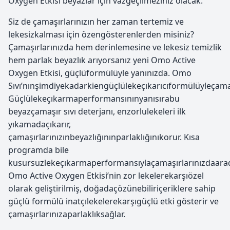
Oxygen Etkisi beyazlar için vazgeçilmeziniz olacak.
Siz de çamaşırlarınızın her zaman tertemiz ve
lekesizkalması için özengösterenlerden misiniz?
Çamaşırlarınızda hem derinlemesine ve lekesiz temizlik
hem parlak beyazlık arıyorsanız yeni Omo Active
Oxygen Etkisi, güçlüformülüyle yanınızda. Omo
Sıvı’nınşimdiyekadarkiengüçlülekeçıkarıcıformülüyleçamaş
Güçlülekeçıkarmaperformansınınyanısırabu
beyazçamaşır sıvı deterjanı, enzorlulekeleri ilk
yıkamadaçıkarır,
çamaşırlarınızınbeyazlığınınparlaklığınıkorur. Kısa
programda bile
kusursuzlekeçıkarmaperformansıylaçamaşırlarınızdaaradı
Omo Active Oxygen Etkisi’nin zor lekelerekarşıözel
olarak geliştirilmiş, doğadaçözünebiliriçeriklere sahip
güçlü formülü inatçılekelerekarşıgüçlü etki gösterir ve
çamaşırlarınızaparlaklıksağlar.