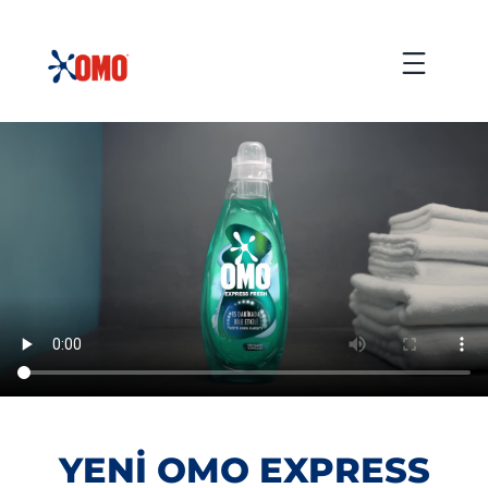
içeriğe
atla
Menu
YENİ OMO EXPRESS