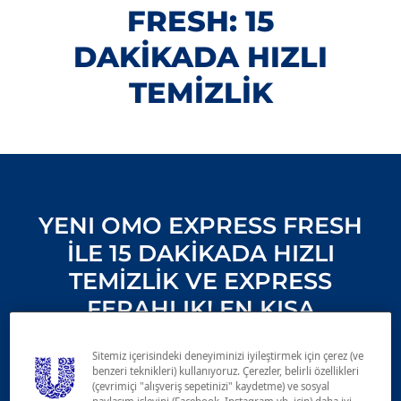
FRESH: 15
DAKİKADA HIZLI
TEMİZLİK
YENI OMO EXPRESS FRESH
İLE 15 DAKİKADA HIZLI
TEMİZLİK VE EXPRESS
FERAHLIK! EN KISA
PROGRAM İÇİN TASARLANAN
Sitemiz içerisindeki deneyiminizi iyileştirmek için çerez (ve
İLK DETERJANIMIZ. YENİ OMO
benzeri teknikleri) kullanıyoruz. Çerezler, belirli özellikleri
EXPRESS FRESH, FAST CLEAN
(çevrimiçi "alışveriş sepetinizi" kaydetme) ve sosyal