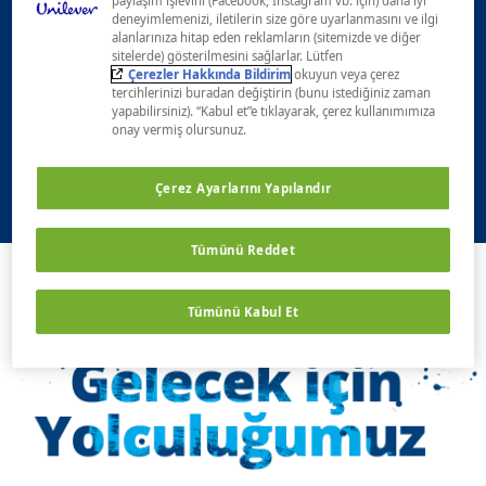
paylaşım işlevini (Facebook, Instagram vb. için) daha iyi
TEKNOLOJİSİYLE 15
deneyimlemenizi, iletilerin size göre uyarlanmasını ve ilgi
alanlarınıza hitap eden reklamların (sitemizde ve diğer
DAKIKADA TER GİBİ
sitelerde) gösterilmesini sağlarlar. Lütfen
Çerezler Hakkında Bildirim
okuyun veya çerez
GÖRÜNMEYEN KİRLERİ BİLE
tercihlerinizi buradan değiştirin (bunu istediğiniz zaman
yapabilirsiniz). “Kabul et”e tıklayarak, çerez kullanımımıza
YOK EDER, HIZLI TEMİZLİK VE
onay vermiş olursunuz.
FERAHLIK SAĞLAR!
Çerez Ayarlarını Yapılandır
Tümünü Reddet
Tümünü Kabul Et