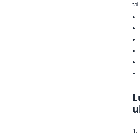
tai
L
u