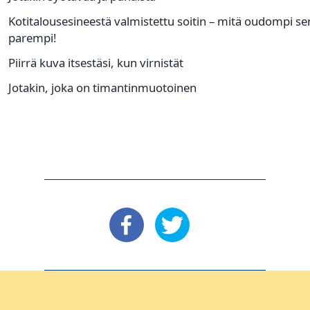
Kotitalousesineestä valmistettu soitin – mitä oudompi se
parempi!
Piirrä kuva itsestäsi, kun virnistät
Jotakin, joka on timantinmuotoinen
: Facebook
: X