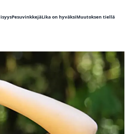
isyys
Pesuvinkkejä
Lika on hyväksi
Muutoksen tiellä