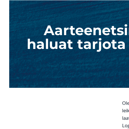
Aarteenetsi
haluat tarjota
Ole
lei
laa
Lop