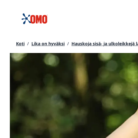
siirtyä
sisältöön
Koti
/
Lika on hyväksi
/
Hauskoja sisä- ja ulkoleikkejä l