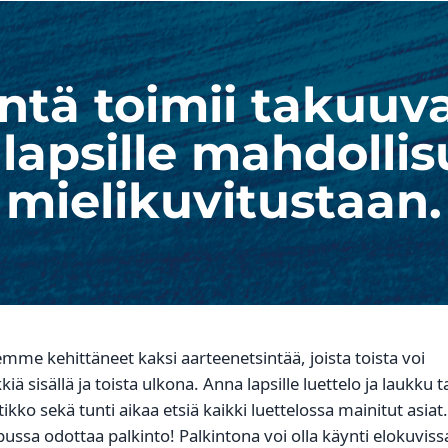
ntä toimii takuuv
 lapsille mahdoll
mielikuvitustaan.
mme kehittäneet kaksi aarteenetsintää, joista toista voi
kkiä sisällä ja toista ulkona. Anna lapsille luettelo ja laukku t
tikko sekä tunti aikaa etsiä kaikki luettelossa mainitut asiat.
ussa odottaa palkinto! Palkintona voi olla käynti elokuviss