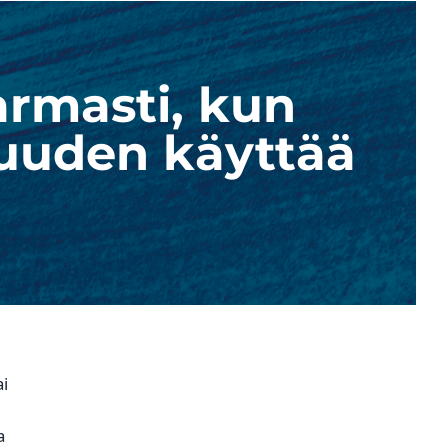
armasti, kun
isuuden käyttää
ai
a