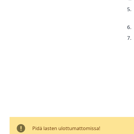
Pidä lasten ulottumattomissa!