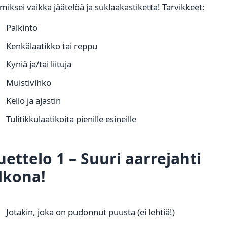
 miksei vaikka jäätelöä ja suklaakastiketta! Tarvikkeet:
Palkinto
Kenkälaatikko tai reppu
Kyniä ja/tai liituja
Muistivihko
Kello ja ajastin
Tulitikkulaatikoita pienille esineille
uettelo 1 – Suuri aarrejahti
lkona!
Jotakin, joka on pudonnut puusta (ei lehtiä!)