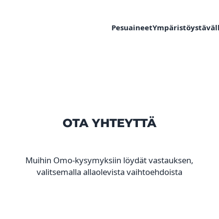
Pesuaineet
Ympäristöystäväll
OTA YHTEYTTÄ
Muihin Omo-kysymyksiin löydät vastauksen,
valitsemalla allaolevista vaihtoehdoista