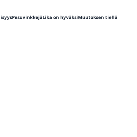
isyys
Pesuvinkkejä
Lika on hyväksi
Muutoksen tiellä