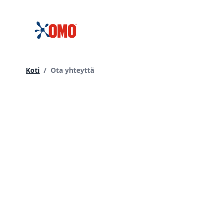
siirtyä
sisältöön
Current page:
Koti
/
Ota yhteyttä