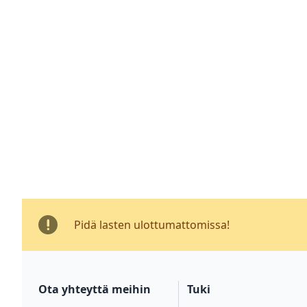
Pidä lasten ulottumattomissa!
Ota yhteyttä meihin
Tuki