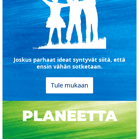
Joskus parhaat ideat syntyvät siitä, että
ensin vähän sotketaan.
Tule mukaan
PLANEETTA