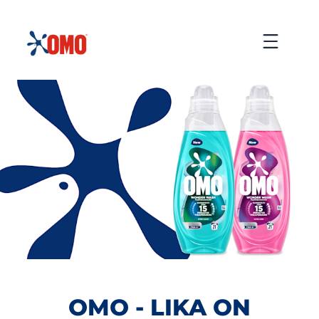
siirtyä
sisältöön
Menu
OMO - LIKA ON