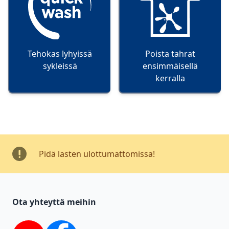
Tehokas lyhyissä
Poista tahrat
sykleissä
ensimmäisellä
kerralla
Pidä lasten ulottumattomissa!
Ota yhteyttä meihin