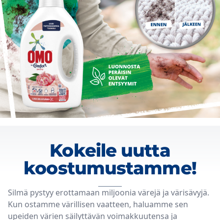
Kokeile uutta
koostumustamme!
Silmä pystyy erottamaan miljoonia värejä ja värisävyjä.
Kun ostamme värillisen vaatteen, haluamme sen
upeiden värien säilyttävän voimakkuutensa ja