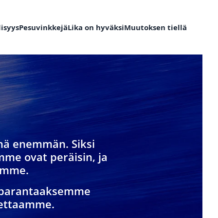
isyys
Pesuvinkkejä
Lika on hyväksi
Muutoksen tiellä
yhä enemmän. Siksi
me ovat peräisin, ja
ämme.
n parantaaksemme
eettaamme.