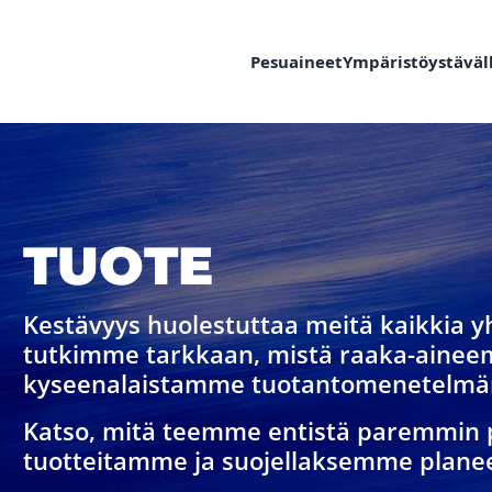
Pesuaineet
Ympäristöystäväll
TUOTE
Kestävyys huolestuttaa meitä kaikkia 
tutkimme tarkkaan, mistä raaka-aineem
kyseenalaistamme tuotantomenetelm
Katso, mitä teemme entistä paremmi
tuotteitamme ja suojellaksemme plan