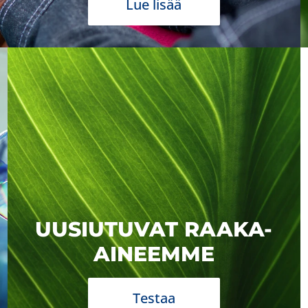
Lue lisää
UUSIUTUVAT RAAKA-
AINEEMME
Testaa