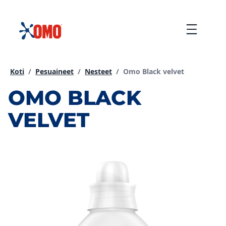
siirtyä
sisältöön
Menu
Current page:
Koti
/
Pesuaineet
/
Nesteet
/
Omo Black velvet
OMO BLACK
VELVET