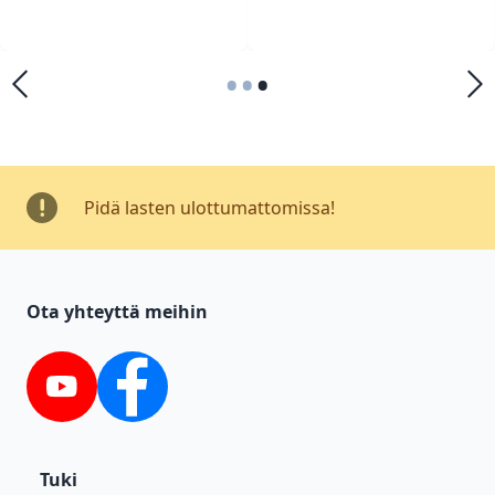
•
•
•
Pidä lasten ulottumattomissa!
Ota yhteyttä meihin
YouTube
Facebook
Tuki