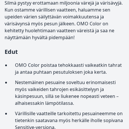
Silmä pystyy erottamaan miljoonia värejä ja värisävyjä.
Kun ostamme värillisen vaatteen, haluamme sen
upeiden värien säilyttävän voimakkuutensa ja
värisävynsä myös pesun jälkeen. OMO Color on
kehitetty huolehtimaan vaatteen väreistä ja saa ne
näyttämään hyvältä pidempään!
Edut
OMO Color poistaa tehokkaasti vaikeatkin tahrat
ja antaa puhtaan pesutuloksen joka kerta.
Nestemäinen pesuaine soveltuu erinomaisesti
myös vaikeiden tahrojen esikäsittelyyn ja
käsinpesuun, sillä se liukenee nopeasti veteen –
alhaisessakin lämpötilassa.
Värillisille vaatteille tarkoitettu pesuaineemme on
tietenkin saatavana myös herkälle iholle sopivana
Sensitive-versiona.