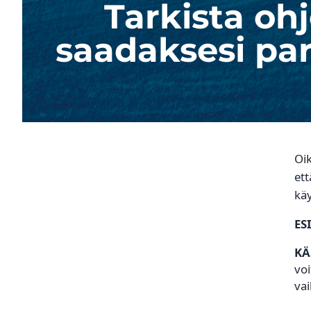
Tarkista oh
saadaksesi pa
Oik
et
kä
ES
KÄ
voi
vai