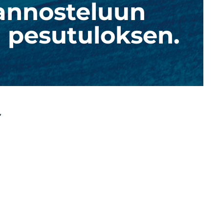
 annosteluun
 pesutuloksen.
,