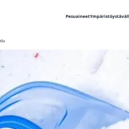
Pesuaineet
Ympäristöystäväll
elu