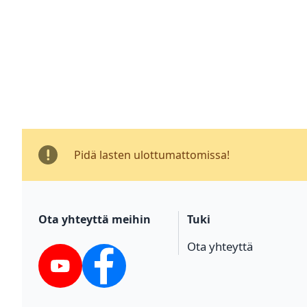
Pidä lasten ulottumattomissa!
Ota yhteyttä meihin
Tuki
Ota yhteyttä
YouTube
Facebook