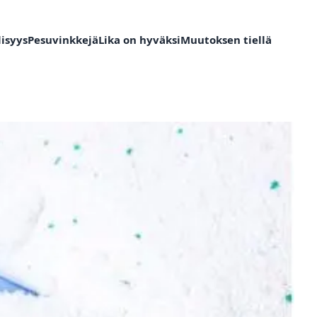
isyys
Pesuvinkkejä
Lika on hyväksi
Muutoksen tiellä