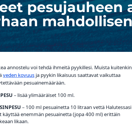
jeet pesujauheen
rhaan mahdollisen
ea annostelu voi tehdä ihmeitä pyykillesi. Muista kuitenkin
tä
veden kovuus
ja pyykin likaisuus saattavat vaikuttaa
ytettävään pesuainemäärään.
IPESU
– lisää ylimääräiset 100 ml.
SINPESU
– 100 ml pesuainetta 10 litraan vettä Halutessasi
t käyttää enemmän pesuainetta (jopa 400 ml) erittäin
keaan likaan.