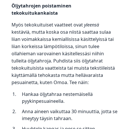
Öljytahrojen poistaminen
tekokuitukankaista
Myös tekokuituiset vaatteet ovat
yleensä
kestäviä, mutta koska osa niistä saattaa sulaa
liian voimakkaissa kemiallisissa käsittelyissä tai
liian korkeissa lämpötiloissa, sinun tulee
ollahieman varovainen käsitellessäsi niihin
tulleita öljytahroja. Puhdista siis öljytahrat
tekokuituisista vaatteista tai muista tekstiileistä
käyttämällä tehokasta mutta hellävaraista
pesuainetta, kuten Omoa. Tee näin:
Hankaa öljytahraa nestemäisellä
pyykinpesuaineella.
Anna aineen vaikuttaa 30 minuuttia, jotta se
imeytyy täysin tahraan.
Huuhtele kangas ja pese se sitten