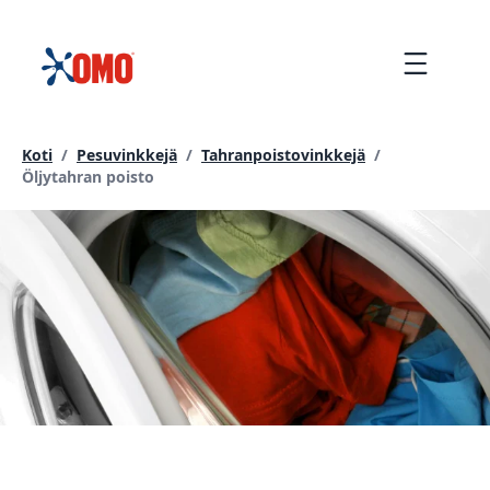
siirtyä
sisältöön
Menu
Koti
/
Pesuvinkkejä
/
Tahranpoistovinkkejä
/
Current page:
Öljytahran poisto