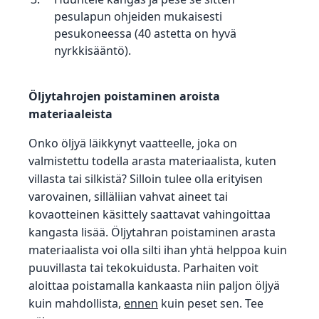
pesulapun ohjeiden mukaisesti
pesukoneessa (40 astetta on hyvä
nyrkkisääntö).
Öljytahrojen poistaminen aroista
materiaaleista
Onko öljyä läikkynyt vaatteelle, joka on
valmistettu todella arasta materiaalista, kuten
villasta tai silkistä? Silloin tulee olla erityisen
varovainen, silläliian vahvat aineet tai
kovaotteinen käsittely saattavat vahingoittaa
kangasta lisää. Öljytahran poistaminen arasta
materiaalista voi olla silti ihan yhtä helppoa kuin
puuvillasta tai tekokuidusta. Parhaiten voit
aloittaa poistamalla kankaasta niin paljon öljyä
kuin mahdollista,
ennen
kuin peset sen. Tee