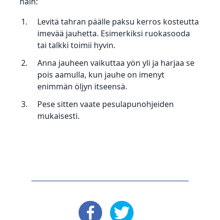
näin:
Levitä tahran päälle paksu kerros kosteutta
imevää jauhetta. Esimerkiksi ruokasooda
tai talkki toimii hyvin.
Anna jauheen vaikuttaa yön yli ja harjaa se
pois aamulla, kun jauhe on imenyt
enimmän öljyn itseensä.
Pese sitten vaate pesulapunohjeiden
mukaisesti.
: Facebook
: X