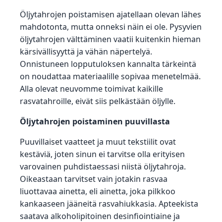
Öljytahrojen poistamisen ajatellaan olevan lähes
mahdotonta, mutta onneksi näin ei ole. Pysyvien
öljytahrojen välttäminen vaatii kuitenkin hieman
kärsivällisyyttä ja vähän näpertelyä.
Onnistuneen lopputuloksen kannalta tärkeintä
on noudattaa materiaalille sopivaa menetelmää.
Alla olevat neuvomme toimivat kaikille
rasvatahroille, eivät siis pelkästään öljylle.
Öljytahrojen poistaminen puuvillasta
Puuvillaiset vaatteet ja muut tekstiilit ovat
kestäviä, joten sinun ei tarvitse olla erityisen
varovainen puhdistaessasi niistä öljytahroja.
Oikeastaan tarvitset vain jotakin rasvaa
liuottavaa ainetta, eli ainetta, joka pilkkoo
kankaaseen jääneitä rasvahiukkasia. Apteekista
saatava alkoholipitoinen desinfiointiaine ja