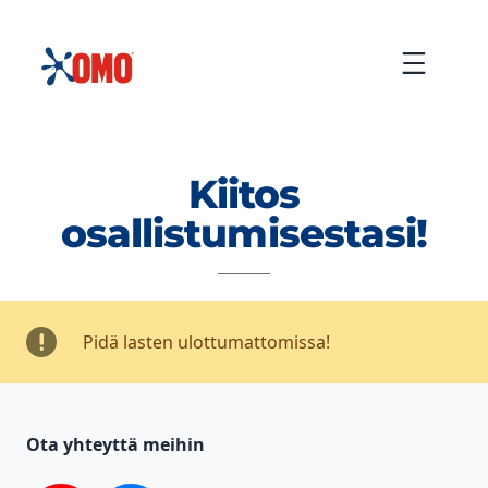
siirtyä
sisältöön
Menu
Kiitos
osallistumisestasi!
Pidä lasten ulottumattomissa!
Ota yhteyttä meihin